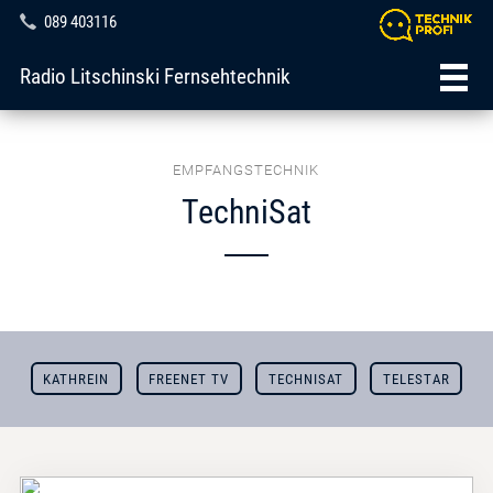
089 403116
Radio Litschinski Fernsehtechnik
EMPFANGSTECHNIK
TechniSat
KATHREIN
FREENET TV
TECHNISAT
TELESTAR